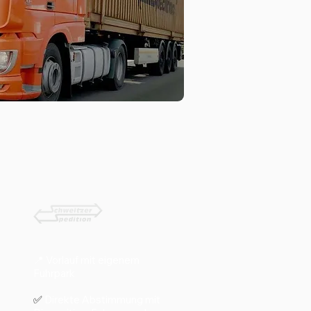
📍 Vorlauf mit eigenem
Fuhrpark
✅
Direkte Abstimmung mit