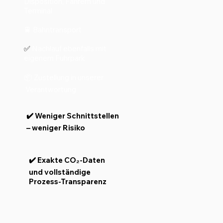
Disposition, Fahrern und
Terminal
🚆 Bahntransport
✅
Nachlauf ebenfalls mit
eigenem Fuhrpark
📦 Zustellung in unserer
Verantwortung
✔️
Weniger Schnittstellen
– weniger Risiko
✔️ Exakte CO₂-Daten
und vollständige
Prozess-Transparenz