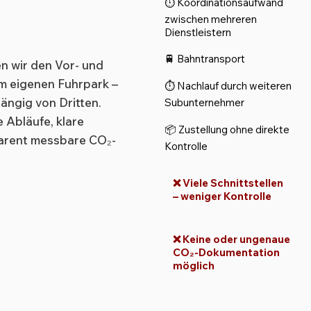
⏱ Koordinationsaufwand
zwischen mehreren
Dienstleistern
🚆 Bahntransport
n wir den Vor- und
em eigenen Fuhrpark –
⏱ Nachlauf durch weiteren
hängig von Dritten.
Subunternehmer
e Abläufe, klare
📦 Zustellung ohne direkte
parent messbare CO₂-
Kontrolle​
❌ Viele Schnittstellen
–
weniger Kontrolle
❌ Keine oder ungenaue
CO₂-Dokumentation
möglich